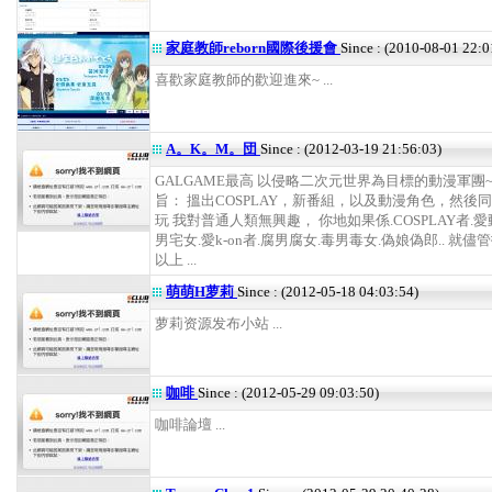
家庭教師reborn國際後援會
Since : (2010-08-01 22:0
喜歡家庭教師的歡迎進來~ ...
A。K。M。団
Since : (2012-03-19 21:56:03)
GALGAME最高 以侵略二次元世界為目標的動漫軍團~
旨： 搵出COSPLAY，新番組，以及動漫角色，然後
玩 我對普通人類無興趣， 你地如果係.COSPLAY者.愛
男宅女.愛k-on者.腐男腐女.毒男毒女.偽娘偽郎.. 就儘
以上 ...
萌萌H萝莉
Since : (2012-05-18 04:03:54)
萝莉资源发布小站 ...
咖啡
Since : (2012-05-29 09:03:50)
咖啡論壇 ...