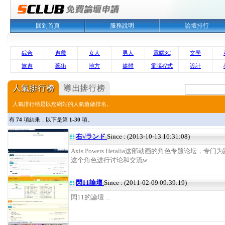
回到首頁
服務說明
論壇排行
綜合
遊戲
女人
男人
電腦3C
文學
旅遊
藝術
地方
媒體
電腦程式
設計
人氣排行榜是以您網站的人氣值做排名。
有
74
項結果，以下是第
1-30
項。
右√ランド
Since : (2013-10-13 16:31:08)
Axis Powers Hetalia这部动画的角色专题论坛，专
这个角色进行讨论和交流w ...
閃11論壇
Since : (2011-02-09 09:39:19)
閃11的論壇 ...