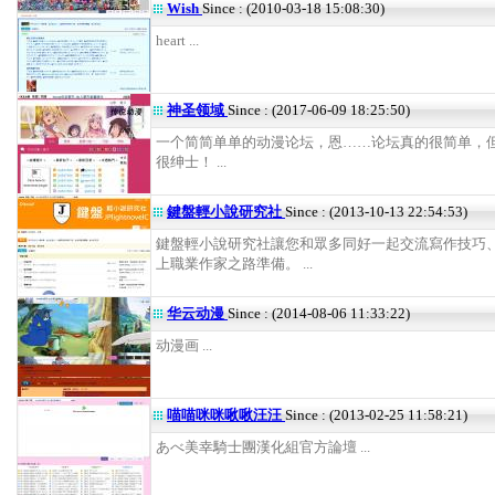
Wish
Since : (2010-03-18 15:08:30)
heart ...
神圣领域
Since : (2017-06-09 18:25:50)
一个简简单单的动漫论坛，恩……论坛真的很简单，
很绅士！ ...
鍵盤輕小說研究社
Since : (2013-10-13 22:54:53)
鍵盤輕小說研究社讓您和眾多同好一起交流寫作技巧
上職業作家之路準備。 ...
华云动漫
Since : (2014-08-06 11:33:22)
动漫画 ...
喵喵咪咪啾啾汪汪
Since : (2013-02-25 11:58:21)
あべ美幸騎士團漢化組官方論壇 ...