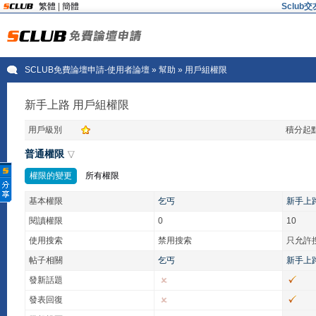
繁體
|
簡體
Sclu
SCLUB免費論壇申請-使用者論壇
» 幫助 » 用戶組權限
新手上路 用戶組權限
用戶級別
積分起
普通權限
權限的變更
所有權限
基本權限
乞丐
新手上
閱讀權限
0
10
使用搜索
禁用搜索
只允許
帖子相關
乞丐
新手上
發新話題
發表回復