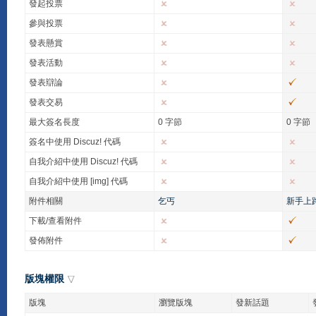
發起投票
參與投票
發表懸賞
發表活動
發表辯論
發表交易
最大簽名長度
0 字節
0 字節
簽名中使用 Discuz! 代碼
自我介紹中使用 Discuz! 代碼
自我介紹中使用 [img] 代碼
附件相關
乞丐
新手上
下載/查看附件
發佈附件
版塊權限
版塊
瀏覽版塊
發新話題