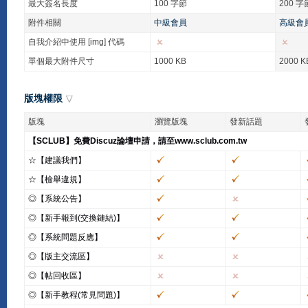
最大簽名長度
100 字節
200 字
附件相關
中級會員
高級會
自我介紹中使用 [img] 代碼
單個最大附件尺寸
1000 KB
2000 K
版塊權限
版塊
瀏覽版塊
發新話題
【SCLUB】免費Discuz論壇申請，請至www.sclub.com.tw
☆【建議我們】
☆【檢舉違規】
◎【系統公告】
◎【新手報到(交換鏈結)】
◎【系統問題反應】
◎【版主交流區】
◎【帖回收區】
◎【新手教程(常見問題)】