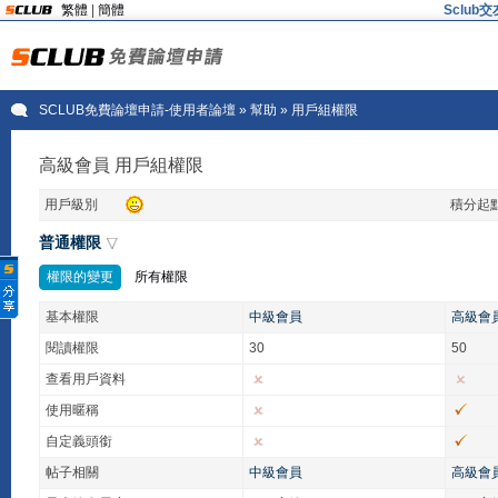
繁體
|
簡體
Sclu
SCLUB免費論壇申請-使用者論壇
» 幫助 » 用戶組權限
高級會員 用戶組權限
用戶級別
積分起
普通權限
權限的變更
所有權限
基本權限
中級會員
高級會
閱讀權限
30
50
查看用戶資料
使用暱稱
自定義頭銜
帖子相關
中級會員
高級會